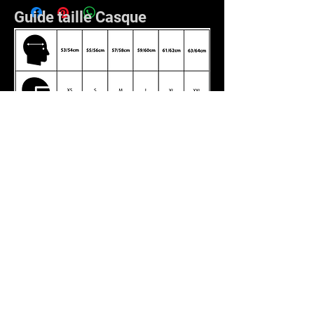
Guide taille Casque
Venez nous voir !
ET REPARTEZ AVEC VOTRE
NOUVELLE MOTO !
mecamax.motos@orange.fr
174 rue nationale
62290 Noeux
les mines
Tél : 03.21.57.99.89
NOUS CONTACTER