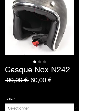
Casque Nox N242
Prix
Prix
 99,00 € 
60,00 €
original
promotionnel
TVA Incluse
Taille
*